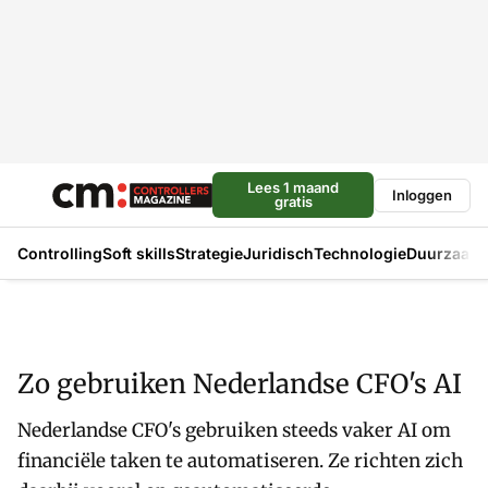
Lees 1 maand
Inloggen
gratis
Controlling
Soft skills
Strategie
Juridisch
Technologie
Duurzaam
Zo gebruiken Nederlandse CFO's AI
Nederlandse CFO's gebruiken steeds vaker AI om
financiële taken te automatiseren. Ze richten zich