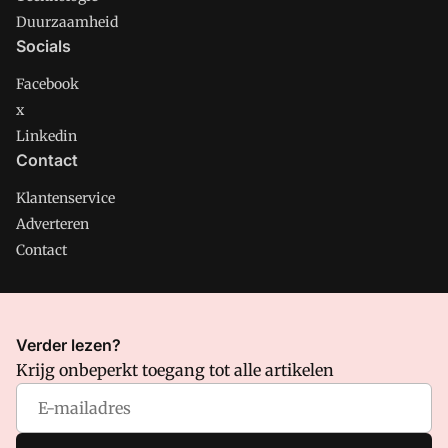
Duurzaamheid
Socials
Facebook
x
Linkedin
Contact
Klantenservice
Adverteren
Contact
CMweb is onderdeel van VMN media. Lees in
ons manifest
Verder lezen?
waar VMN media voor staat. Op gebruik van deze site zijn de
Krijg onbeperkt toegang tot alle artikelen
volgende regelingen van toepassing:
Algemene Voorwaarden
en
Privacy en Cookie beleid
|
Privacy instellingen