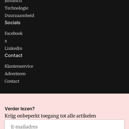
Juridisch
Technologie
Duurzaamheid
Socials
Facebook
x
Linkedin
Contact
Klantenservice
Adverteren
Contact
CMweb is onderdeel van VMN media. Lees in
ons manifest
Verder lezen?
waar VMN media voor staat. Op gebruik van deze site zijn de
Krijg onbeperkt toegang tot alle artikelen
volgende regelingen van toepassing:
Algemene Voorwaarden
en
Privacy en Cookie beleid
|
Privacy instellingen