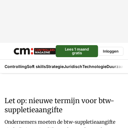
Lees 1 maand
Inloggen
gratis
Controlling
Soft skills
Strategie
Juridisch
Technologie
Duurzaam
Let op: nieuwe termijn voor btw-
suppletieaangifte
Ondernemers moeten de btw-suppletieaangifte