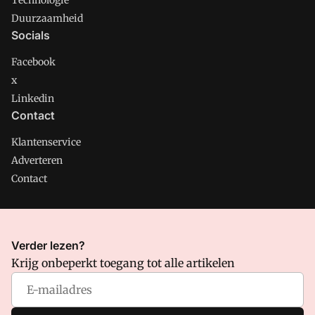
Technologie
Duurzaamheid
Socials
Facebook
x
Linkedin
Contact
Klantenservice
Adverteren
Contact
CMweb is onderdeel van VMN media. Lees in
ons manifest
Verder lezen?
waar VMN media voor staat. Op gebruik van deze site zijn de
Krijg onbeperkt toegang tot alle artikelen
volgende regelingen van toepassing:
Algemene Voorwaarden
en
Privacy en Cookie beleid
|
Privacy instellingen