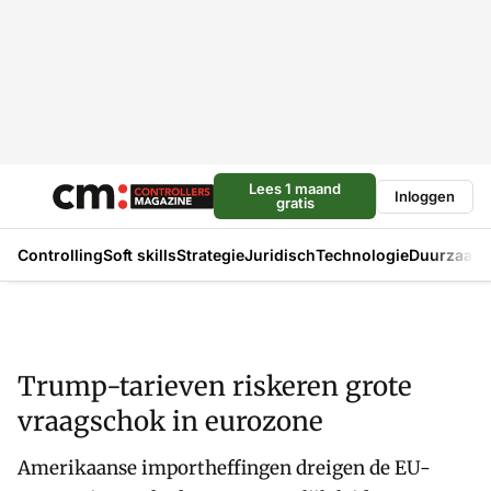
Lees 1 maand
Inloggen
gratis
Controlling
Soft skills
Strategie
Juridisch
Technologie
Duurzaam
Trump-tarieven riskeren grote
vraagschok in eurozone
Amerikaanse importheffingen dreigen de EU-