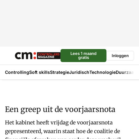
Lees 1 maand
Inloggen
gratis
Controlling
Soft skills
Strategie
Juridisch
Technologie
Duurzaam
Een greep uit de voorjaarsnota
Het kabinet heeft vrijdag de voorjaarsnota
gepresenteerd, waarin staat hoe de coalitie de