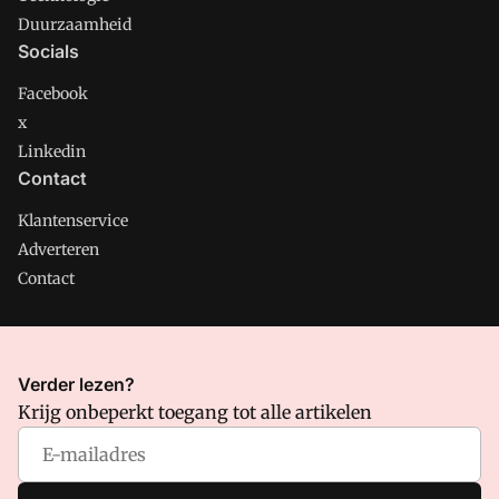
Duurzaamheid
Socials
Facebook
x
Linkedin
Contact
Klantenservice
Adverteren
Contact
CMweb is onderdeel van VMN media. Lees in
ons manifest
Verder lezen?
waar VMN media voor staat. Op gebruik van deze site zijn de
Krijg onbeperkt toegang tot alle artikelen
volgende regelingen van toepassing:
Algemene Voorwaarden
en
Privacy en Cookie beleid
|
Privacy instellingen