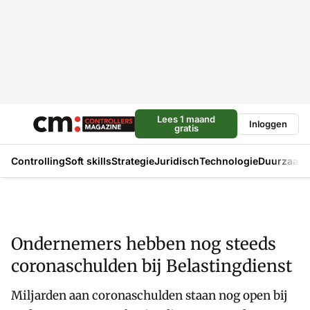
Lees 1 maand
Inloggen
gratis
Controlling
Soft skills
Strategie
Juridisch
Technologie
Duurzaam
Ondernemers hebben nog steeds
coronaschulden bij Belastingdienst
Miljarden aan coronaschulden staan nog open bij