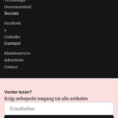
Technologie
Duurzaamheid
Socials
Facebook
x
Linkedin
Contact
Klantenservice
Adverteren
Contact
CMweb is onderdeel van VMN media. Lees in
ons manifest
Verder lezen?
waar VMN media voor staat. Op gebruik van deze site zijn de
Krijg onbeperkt toegang tot alle artikelen
volgende regelingen van toepassing:
Algemene Voorwaarden
en
Privacy en Cookie beleid
|
Privacy instellingen