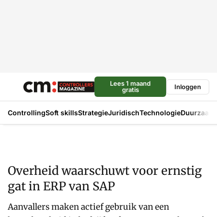
Lees 1 maand
Inloggen
gratis
Controlling
Soft skills
Strategie
Juridisch
Technologie
Duurzaam
Overheid waarschuwt voor ernstig
gat in ERP van SAP
Aanvallers maken actief gebruik van een