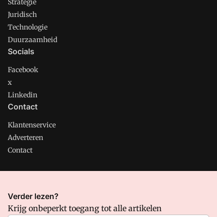
Strategie
Juridisch
Technologie
Duurzaamheid
Socials
Facebook
x
Linkedin
Contact
Klantenservice
Adverteren
Contact
CMweb is onderdeel van VMN media. Lees in
ons manifest
Verder lezen?
waar VMN media voor staat. Op gebruik van deze site zijn de
Krijg onbeperkt toegang tot alle artikelen
volgende regelingen van toepassing:
Algemene Voorwaarden