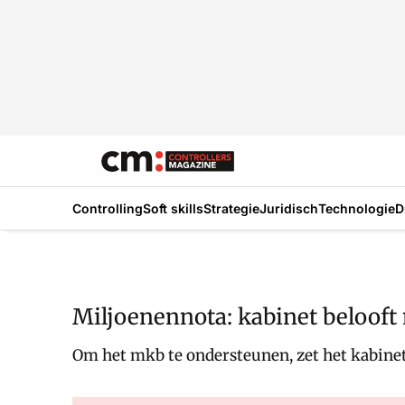
Controlling
Soft skills
Strategie
Juridisch
Technologie
D
Miljoenennota: kabinet beloof
Om het mkb te ondersteunen, zet het kabinet i