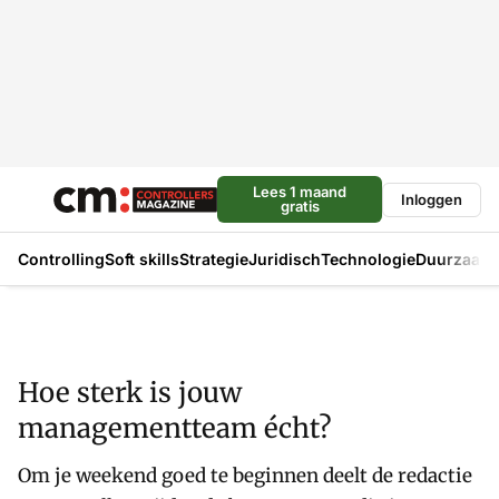
Lees 1 maand
Inloggen
gratis
Controlling
Soft skills
Strategie
Juridisch
Technologie
Duurzaam
Hoe sterk is jouw
managementteam écht?
Om je weekend goed te beginnen deelt de redactie