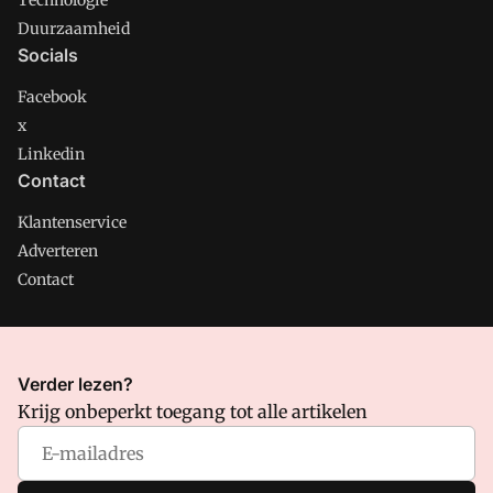
Technologie
Duurzaamheid
Socials
Facebook
x
Linkedin
Contact
Klantenservice
Adverteren
Contact
CMweb is onderdeel van VMN media. Lees in
ons manifest
Verder lezen?
waar VMN media voor staat. Op gebruik van deze site zijn de
Krijg onbeperkt toegang tot alle artikelen
volgende regelingen van toepassing:
Algemene Voorwaarden
en
Privacy en Cookie beleid
|
Privacy instellingen