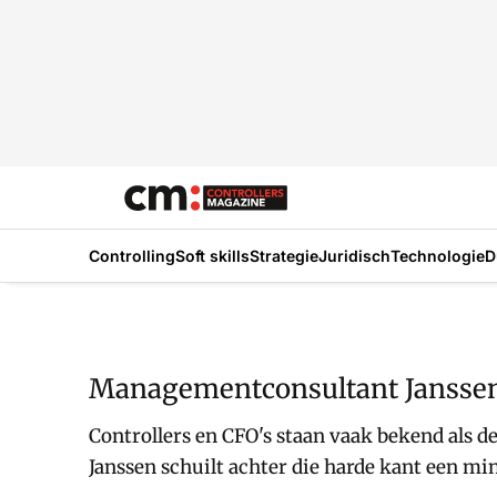
Controlling
Soft skills
Strategie
Juridisch
Technologie
D
Managementconsultant Janssen:
Controllers en CFO's staan vaak bekend als d
Janssen schuilt achter die harde kant een mi