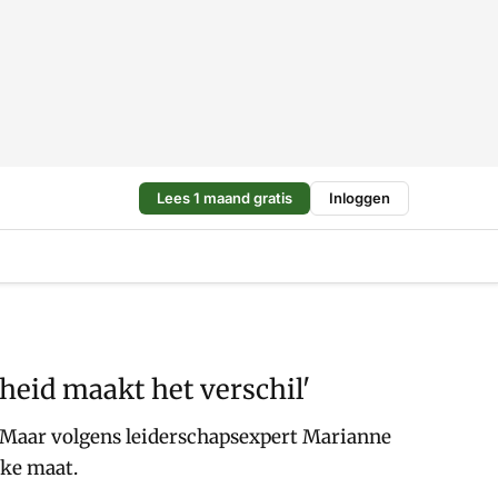
Lees 1 maand gratis
Inloggen
eid maakt het verschil'
e. Maar volgens leiderschapsexpert Marianne
jke maat.