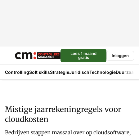
Lees 1 maand
Inloggen
gratis
Controlling
Soft skills
Strategie
Juridisch
Technologie
Duurzaam
Mistige jaarrekeningregels voor
cloudkosten
Bedrijven stappen massaal over op cloudsoftware,