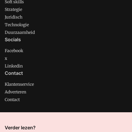
Soft skills
Strategie
Juridisch
Technologie
Duurzaamheid
Socials
Facebook
x
Linkedin
Contact
Klantenservice
Adverteren
Contact
CMweb is onderdeel van VMN media. Lees in
ons manifest
Verder lezen?