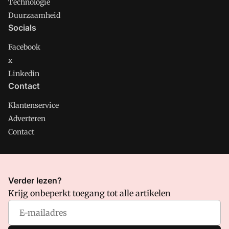
Technologie
Duurzaamheid
Socials
Facebook
x
Linkedin
Contact
Klantenservice
Adverteren
Contact
CMweb is onderdeel van VMN media. Lees in
ons manifest
Verder lezen?
waar VMN media voor staat. Op gebruik van deze site zijn de
Krijg onbeperkt toegang tot alle artikelen
volgende regelingen van toepassing:
Algemene Voorwaarden
en
Privacy en Cookie beleid
|
Privacy instellingen