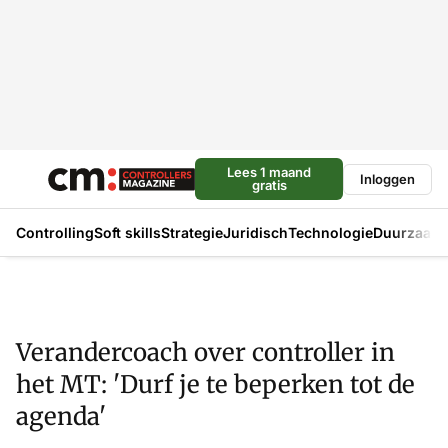
Lees 1 maand
Inloggen
gratis
Controlling
Soft skills
Strategie
Juridisch
Technologie
Duurzaam
Verandercoach over controller in
het MT: 'Durf je te beperken tot de
agenda'