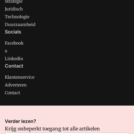
Strategie
Juridisch
Technologie
Duurzaamheid
Socials
Facebook
x
Linkedin
Contact
Klantenservice
Adverteren
Contact
CMweb is onderdeel van VMN media. Lees in
ons manifest
Verder lezen?
waar VMN media voor staat. Op gebruik van deze site zijn de
Krijg onbeperkt toegang tot alle artikelen
volgende regelingen van toepassing:
Algemene Voorwaarden