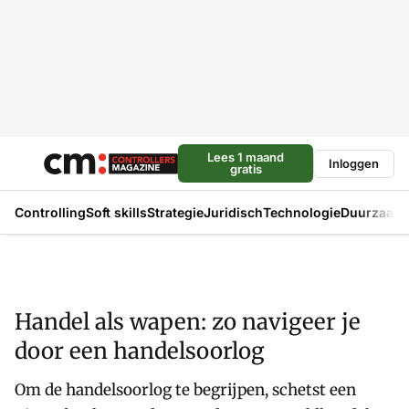
Lees 1 maand
Inloggen
gratis
Controlling
Soft skills
Strategie
Juridisch
Technologie
Duurzaam
Handel als wapen: zo navigeer je
door een handelsoorlog
Om de handelsoorlog te begrijpen, schetst een