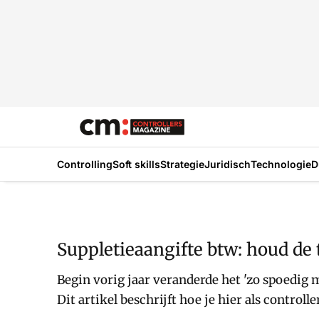
Controlling
Soft skills
Strategie
Juridisch
Technologie
D
Suppletieaangifte btw: houd de
Begin vorig jaar veranderde het 'zo spoedig m
Dit artikel beschrijft hoe je hier als controll