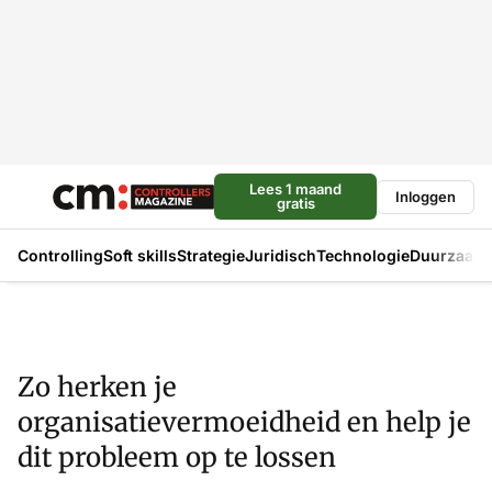
Lees 1 maand
Inloggen
gratis
Controlling
Soft skills
Strategie
Juridisch
Technologie
Duurzaam
Zo herken je
organisatievermoeidheid en help je
dit probleem op te lossen