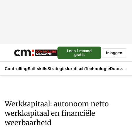
Lees 1 maand
Inloggen
gratis
Controlling
Soft skills
Strategie
Juridisch
Technologie
Duurzaam
Werkkapitaal: autonoom netto
werkkapitaal en financiële
weerbaarheid