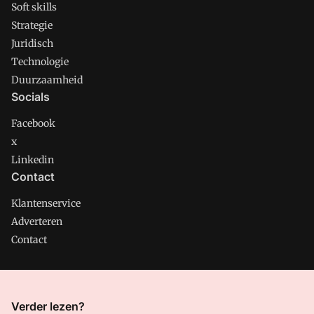
Soft skills
Strategie
Juridisch
Technologie
Duurzaamheid
Socials
Facebook
x
Linkedin
Contact
Klantenservice
Adverteren
Contact
CMweb is onderdeel van VMN media. Lees in
ons manifest
Verder lezen?