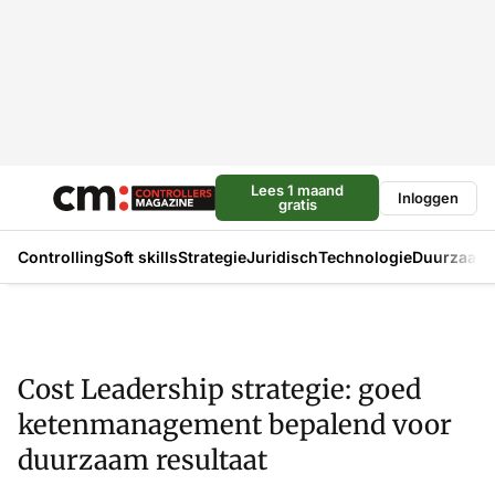
Lees 1 maand
Inloggen
gratis
Controlling
Soft skills
Strategie
Juridisch
Technologie
Duurzaam
Cost Leadership strategie: goed
ketenmanagement bepalend voor
duurzaam resultaat