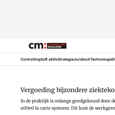
Controlling
Soft skills
Strategie
Juridisch
Technologie
D
Vergoeding bijzondere ziektekos
In de praktijk is onlangs goedgekeurd door 
u00e0 la carte systeem. Dit kost de werkgeve