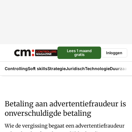
Lees 1 maand
Inloggen
gratis
Controlling
Soft skills
Strategie
Juridisch
Technologie
Duurzaam
Betaling aan advertentiefraudeur is
onverschuldigde betaling
Wie de vergissing begaat een advertentiefraudeur