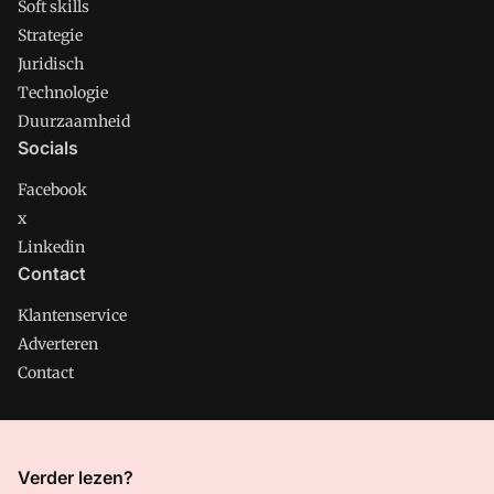
Soft skills
Strategie
Juridisch
Technologie
Duurzaamheid
Socials
Facebook
x
Linkedin
Contact
Klantenservice
Adverteren
Contact
CMweb is onderdeel van VMN media. Lees in
ons manifest
Verder lezen?