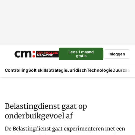
Lees 1 maand
Inloggen
gratis
Controlling
Soft skills
Strategie
Juridisch
Technologie
Duurzaam
Belastingdienst gaat op
onderbuikgevoel af
De Belastingdienst gaat experimenteren met een