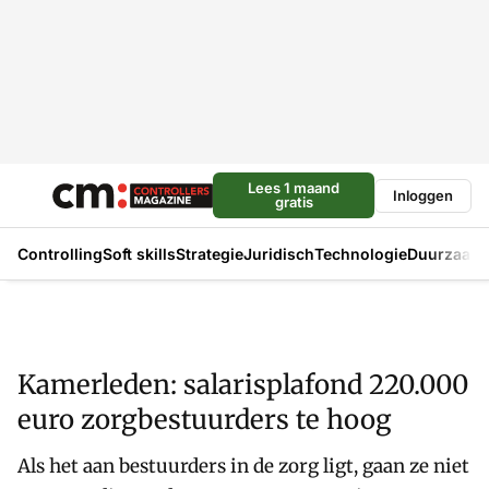
Lees 1 maand
Inloggen
gratis
Controlling
Soft skills
Strategie
Juridisch
Technologie
Duurzaam
Kamerleden: salarisplafond 220.000
euro zorgbestuurders te hoog
Als het aan bestuurders in de zorg ligt, gaan ze niet