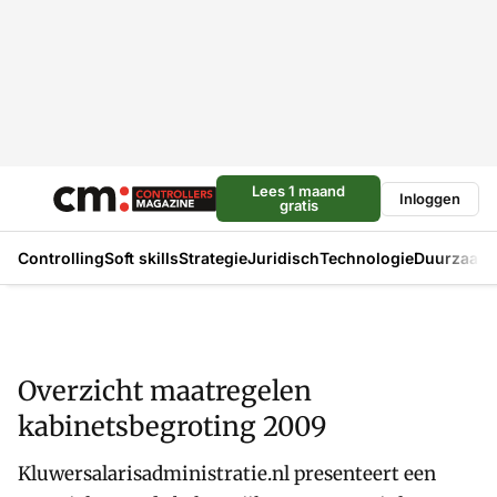
Lees 1 maand
Inloggen
gratis
Controlling
Soft skills
Strategie
Juridisch
Technologie
Duurzaam
Overzicht maatregelen
kabinetsbegroting 2009
Kluwersalarisadministratie.nl presenteert een