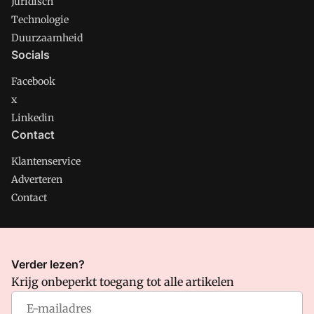
Juridisch
Technologie
Duurzaamheid
Socials
Facebook
x
Linkedin
Contact
Klantenservice
Adverteren
Contact
CMweb is onderdeel van VMN media. Lees in
ons manifest
Verder lezen?
waar VMN media voor staat. Op gebruik van deze site zijn de
Krijg onbeperkt toegang tot alle artikelen
volgende regelingen van toepassing:
Algemene Voorwaarden
en
Privacy en Cookie beleid
|
Privacy instellingen