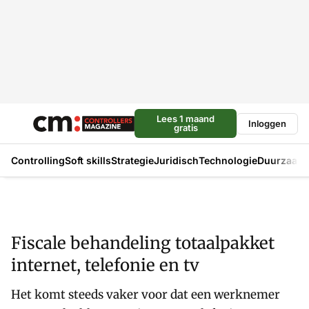
Lees 1 maand
Inloggen
gratis
Controlling
Soft skills
Strategie
Juridisch
Technologie
Duurzaam
Fiscale behandeling totaalpakket
internet, telefonie en tv
Het komt steeds vaker voor dat een werknemer