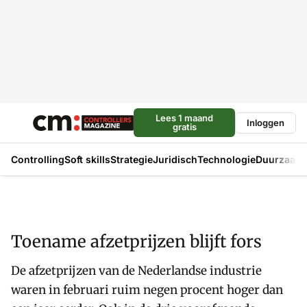
Lees 1 maand
Inloggen
gratis
Controlling
Soft skills
Strategie
Juridisch
Technologie
Duurzaam
Toename afzetprijzen blijft fors
De afzetprijzen van de Nederlandse industrie
waren in februari ruim negen procent hoger dan