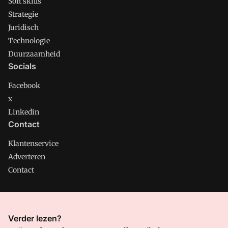
Soft skills
Strategie
Juridisch
Technologie
Duurzaamheid
Socials
Facebook
x
Linkedin
Contact
Klantenservice
Adverteren
Contact
CMweb is onderdeel van VMN media. Lees in
ons manifest
Verder lezen?
waar VMN media voor staat. Op gebruik van deze site zijn de