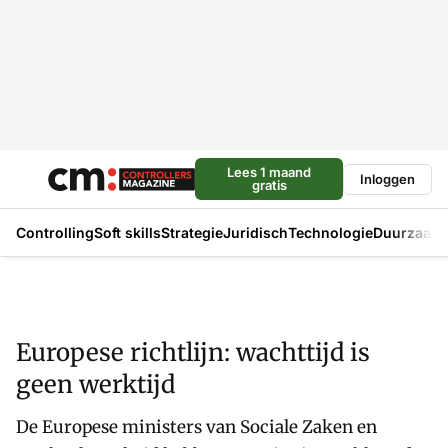
Lees 1 maand
Inloggen
gratis
Controlling
Soft skills
Strategie
Juridisch
Technologie
Duurzaam
Europese richtlijn: wachttijd is
geen werktijd
De Europese ministers van Sociale Zaken en