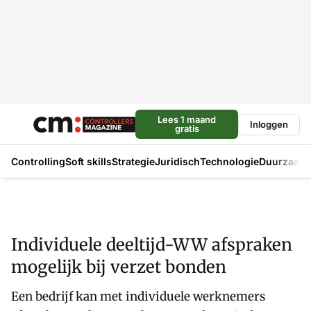
Lees 1 maand
Inloggen
gratis
Controlling
Soft skills
Strategie
Juridisch
Technologie
Duurzaam
Individuele deeltijd-WW afspraken
mogelijk bij verzet bonden
Een bedrijf kan met individuele werknemers