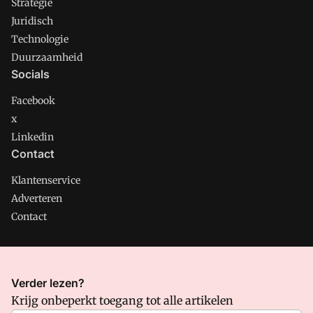
Strategie
Juridisch
Technologie
Duurzaamheid
Socials
Facebook
x
Linkedin
Contact
Klantenservice
Adverteren
Contact
CMweb is onderdeel van VMN media. Lees in
ons manifest
Verder lezen?
waar VMN media voor staat. Op gebruik van deze site zijn de
Krijg onbeperkt toegang tot alle artikelen
volgende regelingen van toepassing:
Algemene Voorwaarden