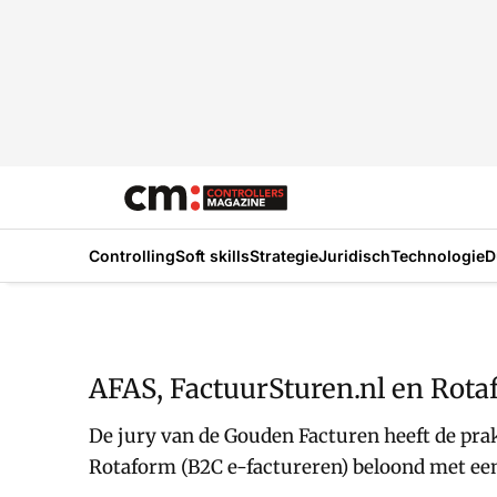
Controlling
Soft skills
Strategie
Juridisch
Technologie
D
AFAS, FactuurSturen.nl en Rot
De jury van de Gouden Facturen heeft de pra
Rotaform (B2C e-factureren) beloond met ee