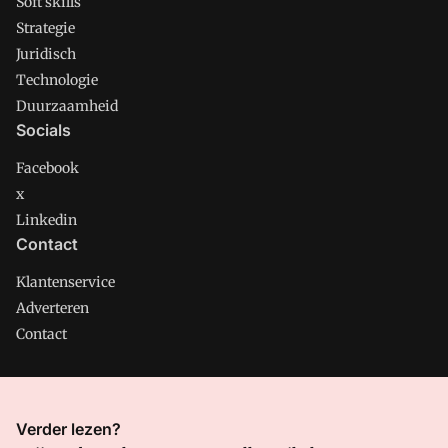
Soft skills
Strategie
Juridisch
Technologie
Duurzaamheid
Socials
Facebook
x
Linkedin
Contact
Klantenservice
Adverteren
Contact
CMweb is onderdeel van VMN media. Lees in
ons manifest
Verder lezen?
waar VMN media voor staat. Op gebruik van deze site zijn de