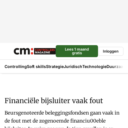
Lees 1 maand
Inloggen
gratis
Controlling
Soft skills
Strategie
Juridisch
Technologie
Duurzaam
Financiële bijsluiter vaak fout
Beursgenoteerde beleggingsfondsen gaan vaak in
de fout met de zogenoemde financiu00eble