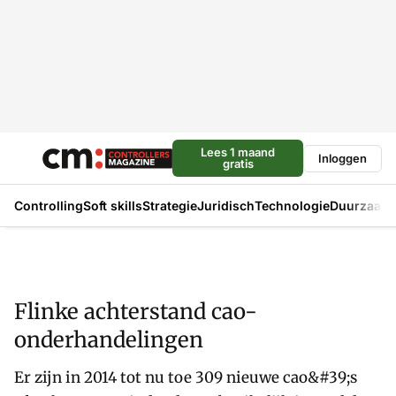
Lees 1 maand
Inloggen
gratis
Controlling
Soft skills
Strategie
Juridisch
Technologie
Duurzaam
Flinke achterstand cao-
onderhandelingen
Er zijn in 2014 tot nu toe 309 nieuwe cao&#39;s