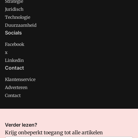
Strategie
Juridisch
Technologie
Duurzaamheid
Socials
Facebook
x
Linkedin
Contact
Klantenservice
Adverteren
Contact
CMweb is onderdeel van VMN media. Lees in
ons manifest
Verder lezen?
waar VMN media voor staat. Op gebruik van deze site zijn de
Krijg onbeperkt toegang tot alle artikelen
volgende regelingen van toepassing:
Algemene Voorwaarden