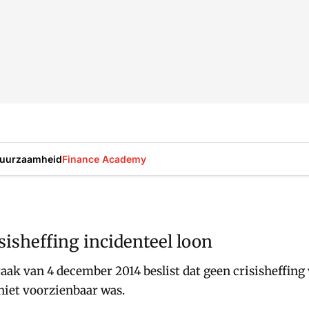
uurzaamheid
Finance Academy
isheffing incidenteel loon
ak van 4 december 2014 beslist dat geen crisisheffing v
niet voorzienbaar was.