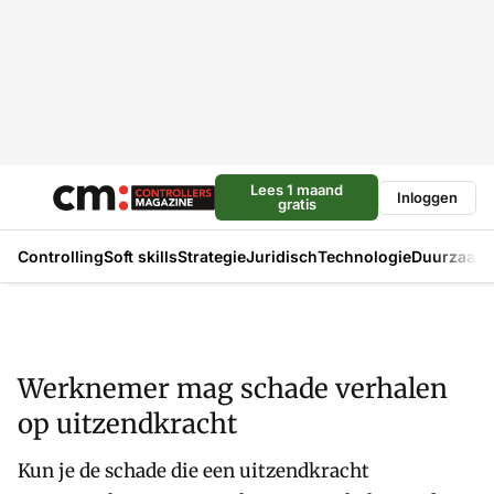
Lees 1 maand
Inloggen
gratis
Controlling
Soft skills
Strategie
Juridisch
Technologie
Duurzaam
Werknemer mag schade verhalen
op uitzendkracht
Kun je de schade die een uitzendkracht