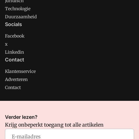
Juridisch
Technologie
Duurzaamheid
Socials
Facebook
x
Linkedin
Contact
Klantenservice
Adverteren
Contact
CMweb is onderdeel van VMN media. Lees in
ons manifest
Verder lezen?
waar VMN media voor staat. Op gebruik van deze site zijn de
Krijg onbeperkt toegang tot alle artikelen
volgende regelingen van toepassing:
Algemene Voorwaarden
en
Privacy en Cookie beleid
|
Privacy instellingen