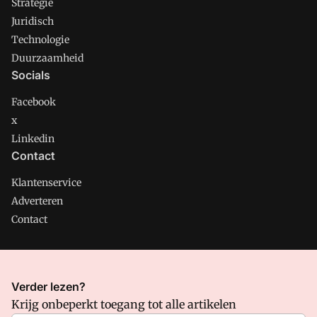
Strategie
Juridisch
Technologie
Duurzaamheid
Socials
Facebook
x
Linkedin
Contact
Klantenservice
Adverteren
Contact
CMweb is onderdeel van VMN media. Lees in
ons manifest
Verder lezen?
waar VMN media voor staat. Op gebruik van deze site zijn de
Krijg onbeperkt toegang tot alle artikelen
volgende regelingen van toepassing:
Algemene Voorwaarden