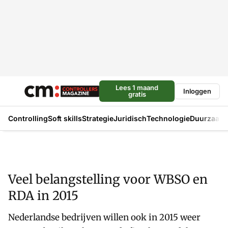
Lees 1 maand
Inloggen
gratis
Controlling
Soft skills
Strategie
Juridisch
Technologie
Duurzaam
Veel belangstelling voor WBSO en
RDA in 2015
Nederlandse bedrijven willen ook in 2015 weer