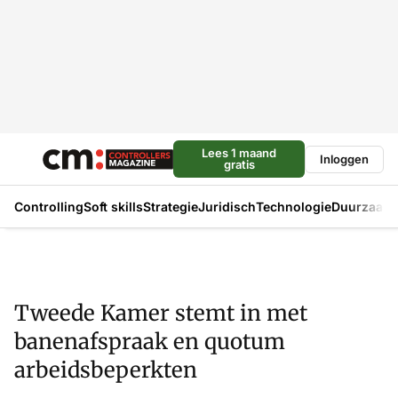
Lees 1 maand
Inloggen
gratis
Controlling
Soft skills
Strategie
Juridisch
Technologie
Duurzaam
Tweede Kamer stemt in met
banenafspraak en quotum
arbeidsbeperkten