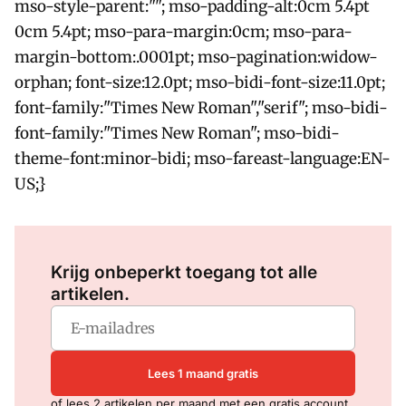
mso-style-parent:""; mso-padding-alt:0cm 5.4pt
0cm 5.4pt; mso-para-margin:0cm; mso-para-
margin-bottom:.0001pt; mso-pagination:widow-
orphan; font-size:12.0pt; mso-bidi-font-size:11.0pt;
font-family:"Times New Roman","serif"; mso-bidi-
font-family:"Times New Roman"; mso-bidi-
theme-font:minor-bidi; mso-fareast-language:EN-
US;}
Log in
om dit artikel te lezen.
Krijg onbeperkt toegang tot alle
artikelen.
Lees 1 maand gratis
of lees 2 artikelen per maand met een gratis account