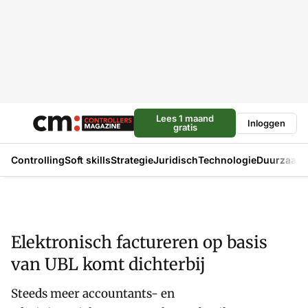
Lees 1 maand
Inloggen
gratis
Controlling
Soft skills
Strategie
Juridisch
Technologie
Duurzaam
Elektronisch factureren op basis
van UBL komt dichterbij
Steeds meer accountants- en