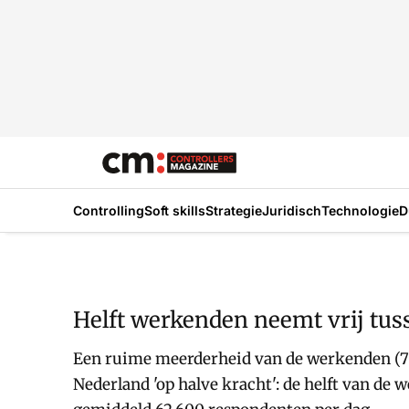
Controlling
Soft skills
Strategie
Juridisch
Technologie
D
Helft werkenden neemt vrij tus
Een ruime meerderheid van de werkenden (70
Nederland 'op halve kracht': de helft van de