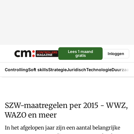
Lees 1 maand
Inloggen
gratis
Controlling
Soft skills
Strategie
Juridisch
Technologie
Duurzaam
SZW-maatregelen per 2015 - WWZ,
WAZO en meer
In het afgelopen jaar zijn een aantal belangrijke