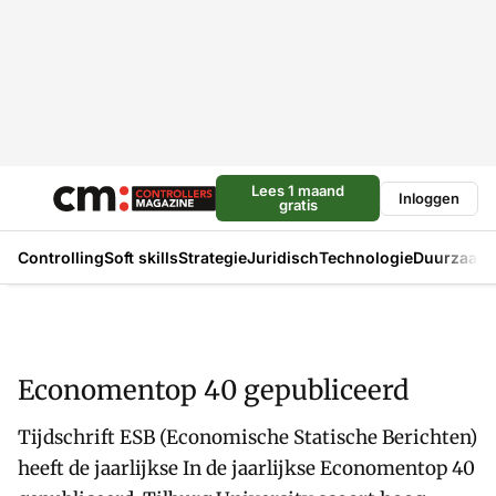
Lees 1 maand
Inloggen
gratis
Controlling
Soft skills
Strategie
Juridisch
Technologie
Duurzaam
Economentop 40 gepubliceerd
Tijdschrift ESB (Economische Statische Berichten)
heeft de jaarlijkse In de jaarlijkse Economentop 40