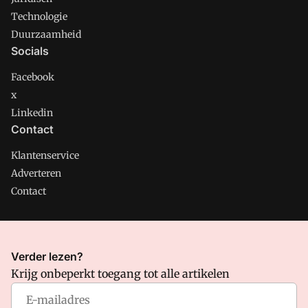
Technologie
Duurzaamheid
Socials
Facebook
x
Linkedin
Contact
Klantenservice
Adverteren
Contact
CMweb is onderdeel van VMN media. Lees in
ons manifest
Verder lezen?
waar VMN media voor staat. Op gebruik van deze site zijn de
Krijg onbeperkt toegang tot alle artikelen
volgende regelingen van toepassing:
Algemene Voorwaarden
en
Privacy en Cookie beleid
|
Privacy instellingen