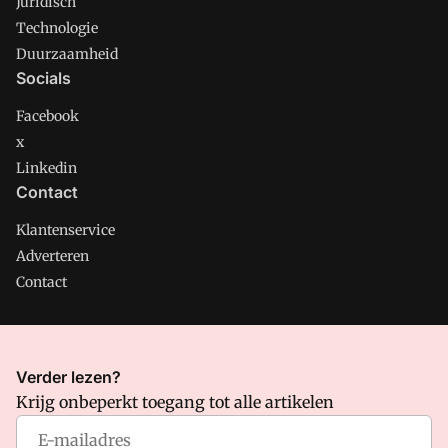
Juridisch
Technologie
Duurzaamheid
Socials
Facebook
x
Linkedin
Contact
Klantenservice
Adverteren
Contact
CMweb is onderdeel van VMN media. Lees in
ons manifest
Verder lezen?
waar VMN media voor staat. Op gebruik van deze site zijn de
Krijg onbeperkt toegang tot alle artikelen
volgende regelingen van toepassing:
Algemene Voorwaarden
en
Privacy en Cookie beleid
|
Privacy instellingen