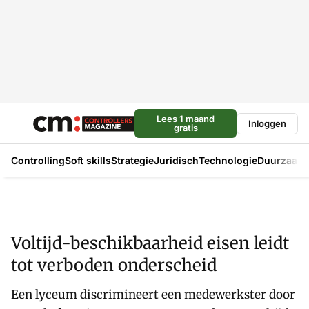
Lees 1 maand
Inloggen
gratis
Controlling
Soft skills
Strategie
Juridisch
Technologie
Duurzaam
Voltijd-beschikbaarheid eisen leidt
tot verboden onderscheid
Een lyceum discrimineert een medewerkster door