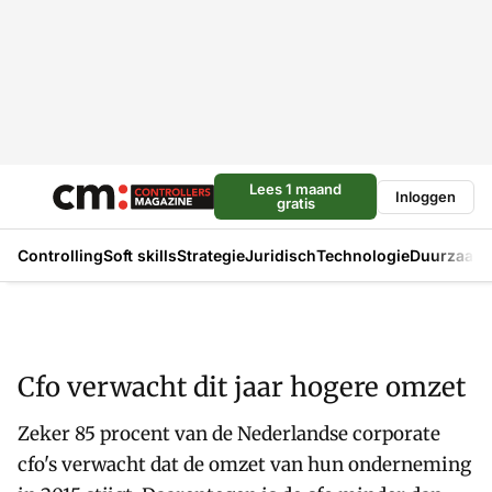
Lees 1 maand
Inloggen
gratis
Controlling
Soft skills
Strategie
Juridisch
Technologie
Duurzaam
Cfo verwacht dit jaar hogere omzet
Zeker 85 procent van de Nederlandse corporate
cfo's verwacht dat de omzet van hun onderneming