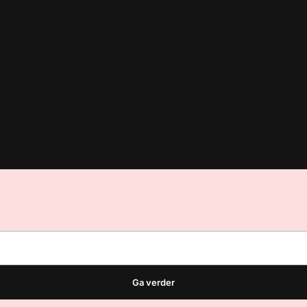
est
waar VMN media voor staat. Op gebruik van deze site zijn de vo
ellingen
Ga verder