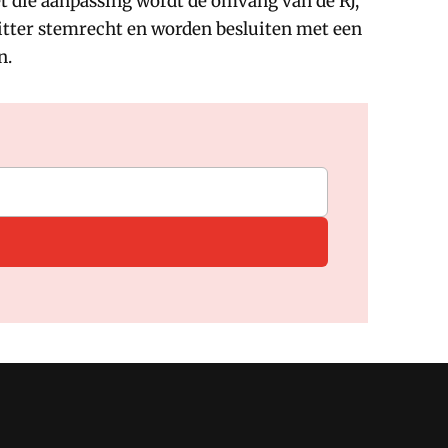
t die aanpassing wordt de omvang van de RJ,
zitter stemrecht en worden besluiten met een
n.