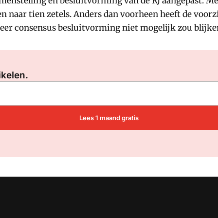
menstelling en besluitvorming van de RJ aangepast. Me
ien naar tien zetels. Anders dan voorheen heeft de voor
r consensus besluitvorming niet mogelijk zou blijke
Log in
om dit artikel te lezen.
ikelen.
Lees 1 maand gratis