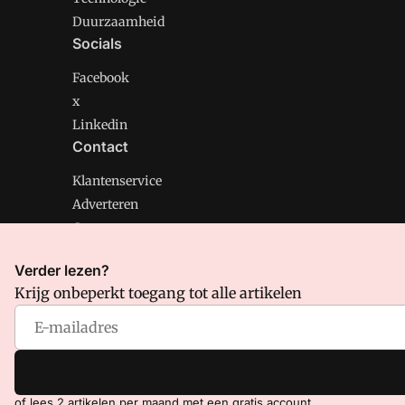
Duurzaamheid
Socials
Facebook
x
Linkedin
Contact
Klantenservice
Adverteren
Contact
Verder lezen?
Krijg onbeperkt toegang tot alle artikelen
CMweb is onderdeel van VMN media. Lees in
ons manif
Voorwaarden
en
Privacy en Cookie beleid
|
Privacy inst
of lees 2 artikelen per maand met een gratis account.