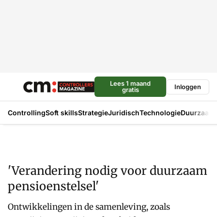
Lees 1 maand
Inloggen
gratis
Controlling
Soft skills
Strategie
Juridisch
Technologie
Duurzaam
'Verandering nodig voor duurzaam
pensioenstelsel'
Ontwikkelingen in de samenleving, zoals