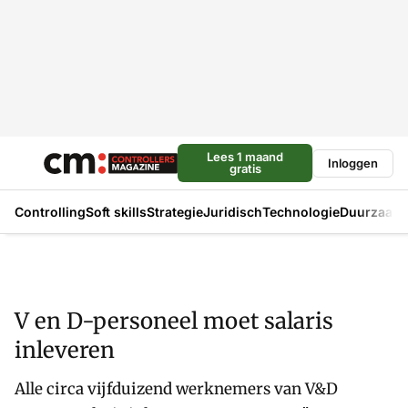
Lees 1 maand
Inloggen
gratis
Controlling
Soft skills
Strategie
Juridisch
Technologie
Duurzaam
V en D-personeel moet salaris
inleveren
Alle circa vijfduizend werknemers van V&D