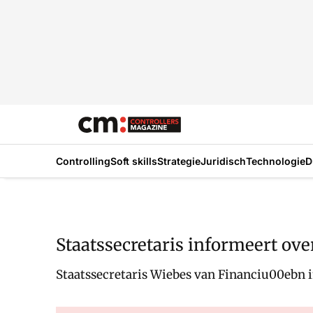
Controlling
Soft skills
Strategie
Juridisch
Technologie
D
Staatssecretaris informeert ove
Staatssecretaris Wiebes van Financiu00ebn i