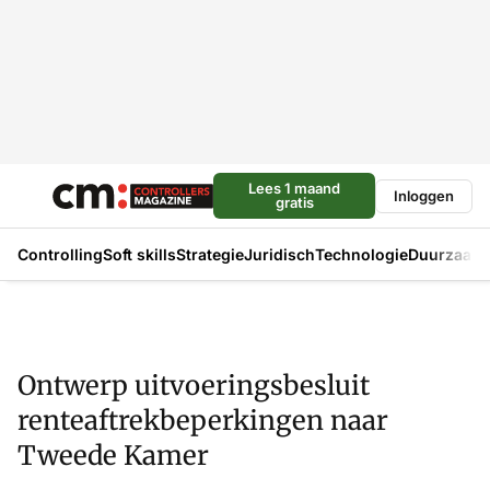
Lees 1 maand
Inloggen
gratis
Controlling
Soft skills
Strategie
Juridisch
Technologie
Duurzaam
Ontwerp uitvoeringsbesluit
renteaftrekbeperkingen naar
Tweede Kamer