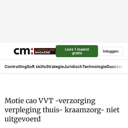
Lees 1 maand
Inloggen
gratis
Controlling
Soft skills
Strategie
Juridisch
Technologie
Duurzaam
Motie cao VVT -verzorging
verpleging thuis- kraamzorg- niet
uitgevoerd