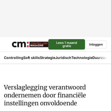
Lees 1 maand
Inloggen
gratis
Controlling
Soft skills
Strategie
Juridisch
Technologie
Duurzaam
Verslaglegging verantwoord
ondernemen door financiële
instellingen onvoldoende