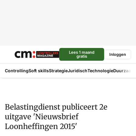
Lees 1 maand
Inloggen
gratis
Controlling
Soft skills
Strategie
Juridisch
Technologie
Duurzaam
Belastingdienst publiceert 2e
uitgave 'Nieuwsbrief
Loonheffingen 2015'