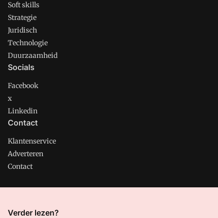
Soft skills
Strategie
Juridisch
Technologie
Duurzaamheid
Socials
Facebook
x
Linkedin
Contact
Klantenservice
Adverteren
Contact
CMweb is onderdeel van VMN media. Lees in
ons manifest
Verder lezen?