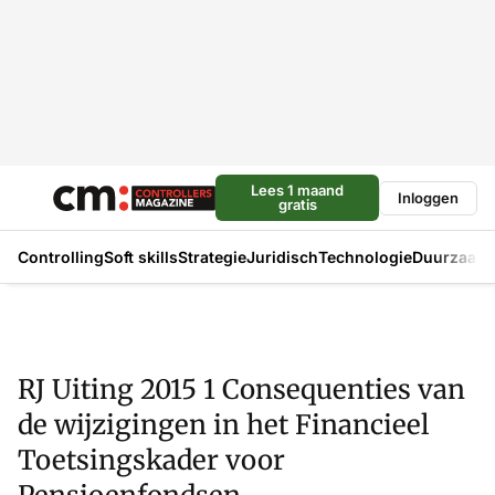
Lees 1 maand
Inloggen
gratis
Controlling
Soft skills
Strategie
Juridisch
Technologie
Duurzaam
RJ Uiting 2015 1 Consequenties van
de wijzigingen in het Financieel
Toetsingskader voor