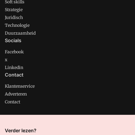
Soft skills
Strategie
Juridisch
Technologie
Duurzaamheid
Socials
Facebook
x
Linkedin
Contact
Klantenservice
Adverteren
Contact
CMweb is onderdeel van VMN media. Lees in
ons manifest
Verder lezen?