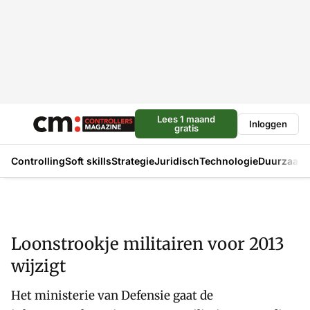
Lees 1 maand
Inloggen
gratis
Controlling
Soft skills
Strategie
Juridisch
Technologie
Duurzaam
Loonstrookje militairen voor 2013
wijzigt
Het ministerie van Defensie gaat de