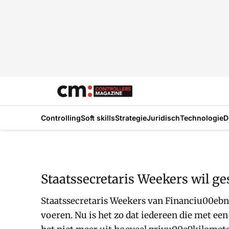
Controlling
Soft skills
Strategie
Juridisch
Technologie
D
Staatssecretaris Weekers wil ges
Staatssecretaris Weekers van Financiu00ebn wi
voeren. Nu is het zo dat iedereen die met ee