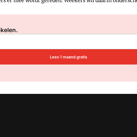
ers er mee wordt gereden. Weekers wil daarin ondersch
Log in
om dit artikel te lezen.
ikelen.
Lees 1 maand gratis