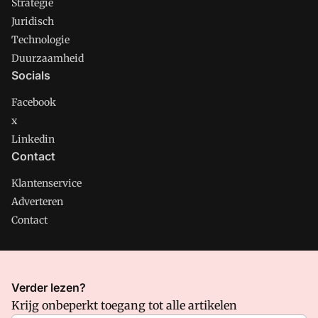
Strategie
Juridisch
Technologie
Duurzaamheid
Socials
Facebook
x
Linkedin
Contact
Klantenservice
Adverteren
Contact
CMweb is onderdeel van VMN media. Lees in
ons manifest
Verder lezen?
waar VMN media voor staat. Op gebruik van deze site zijn de
Krijg onbeperkt toegang tot alle artikelen
volgende regelingen van toepassing:
Algemene Voorwaarden