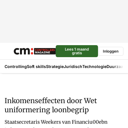
Lees 1 maand
Inloggen
gratis
Controlling
Soft skills
Strategie
Juridisch
Technologie
Duurzaam
Inkomenseffecten door Wet
uniformering loonbegrip
Staatsecretaris Weekers van Financiu00ebn